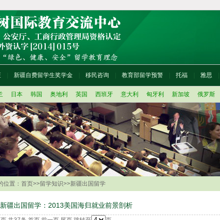
证
新疆自费留学生奖学金
移民咨询
教育部留学预警
托福
雅思
兰
日本
韩国
奥地利
英国
西班牙
意大利
匈牙利
新加坡
俄罗斯
的位置：
首页
>>
留学知识
>>
新疆出国留学
新疆出国留学：2013美国海归就业前景剖析