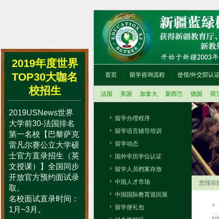
2019年度世界
TOP30大咖名
首页
留学咨询流程
使馆/外交部认
校招生
法国
美国
加拿大
新西兰
德国
荷
2019USNews世界
留学办理程序
大学前30-法国排名
留学语言辅导培训
第一名校【巴黎萨克
留学动态
雷凡尔赛公立大学硕
士官方直录招生（英
国外学历学位认证
文授课）】全国同步
留学人员档案存放
开放官方预约面试录
中国人才市场
您现在
取。
中国国际教育巡回展
名校面试直录时间：
留学便礼包
1月~3月。