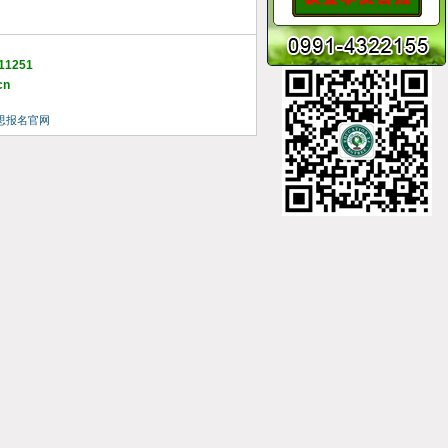
11251
cn
思报名官网