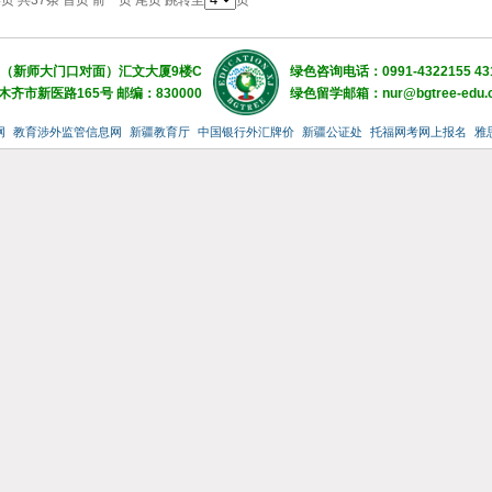
/4页 共37条
首页
前一页
尾页
跳转至
页
（新师大门口对面）汇文大厦9楼C
绿色咨询电话：0991-4322155 43
齐市新医路165号 邮编：830000
绿色留学邮箱：nur@bgtree-edu.
网
教育涉外监管信息网
新疆教育厅
中国银行外汇牌价
新疆公证处
托福网考网上报名
雅