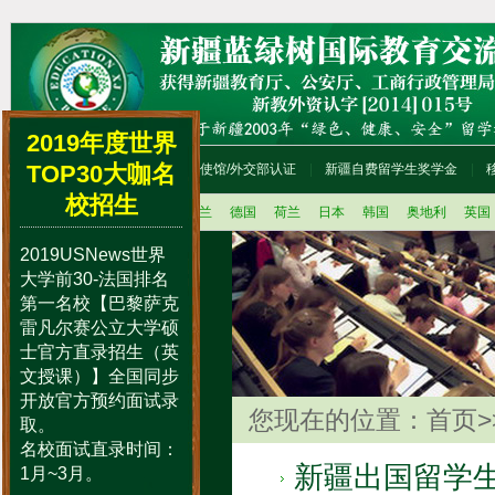
2019年度世界
TOP30大咖名
首页
留学咨询流程
使馆/外交部认证
新疆自费留学生奖学金
校招生
法国
美国
加拿大
新西兰
德国
荷兰
日本
韩国
奥地利
英国
2019USNews世界
留学办理程序
大学前30-法国排名
留学语言辅导培训
第一名校【巴黎萨克
留学动态
雷凡尔赛公立大学硕
士官方直录招生（英
国外学历学位认证
文授课）】全国同步
留学人员档案存放
开放官方预约面试录
中国人才市场
您现在的位置：
首页
>
取。
中国国际教育巡回展
名校面试直录时间：
留学便礼包
新疆出国留学
1月~3月。