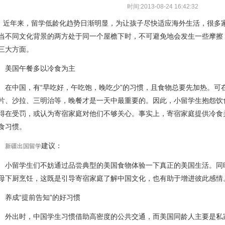
时间:2013-08-24 16:42:32
年来，留学低龄化趋势日渐明显，为让孩子尽快适应海外生活，很多家
当不同文化背景的两方处于同一个屋檐下时，不可避免地会发生一些摩擦
三大方面。
国午餐多以冷食为主
中国，有“早吃好，午吃饱，晚吃少”的习惯，且食物总要先加热。可
片、沙拉、三明治等，晚餐才是一天中最重要的。因此，小留学生抱怨饮
得在受罚，或认为寄宿家庭对他们不够关心。事实上，寄宿家庭提供冷食
食习惯。
建议：
新疆出国留学
留学生们不妨通过品尝典型的美国食物体验一下真正的美国生活。同
母下厨烹饪，这既是引导寄宿家庭了解中国文化，也有助于增进彼此感情
成“提前告知”的好习惯
出时，中国学生习惯借助高密度的公共交通，而美国同龄人主要是私