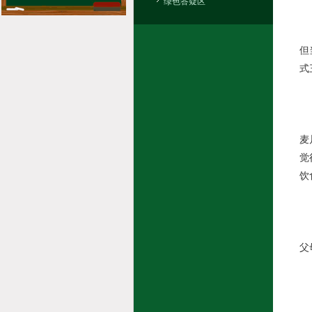
绿色答疑区
近
但
式
美
在
麦
觉
饮
小
父
养
外