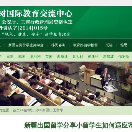
证
新疆自费留学生奖学金
移民咨询
教育部留学预警
托福
雅思
兰
日本
韩国
奥地利
英国
西班牙
意大利
匈牙利
新加坡
俄罗斯
的位置：
首页
>>
留学知识
>>
新疆出国留学
新疆出国留学分享小留学生如何适应