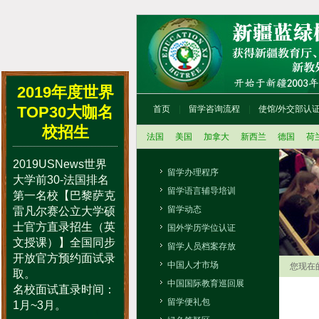
2019年度世界
TOP30大咖名
首页
留学咨询流程
使馆/外交部认
校招生
法国
美国
加拿大
新西兰
德国
荷
2019USNews世界
留学办理程序
大学前30-法国排名
留学语言辅导培训
第一名校【巴黎萨克
留学动态
雷凡尔赛公立大学硕
士官方直录招生（英
国外学历学位认证
文授课）】全国同步
留学人员档案存放
开放官方预约面试录
中国人才市场
您现在
取。
中国国际教育巡回展
名校面试直录时间：
留学便礼包
1月~3月。