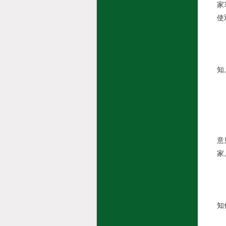
家
使
小
知
“
是
在
意
家
小
知