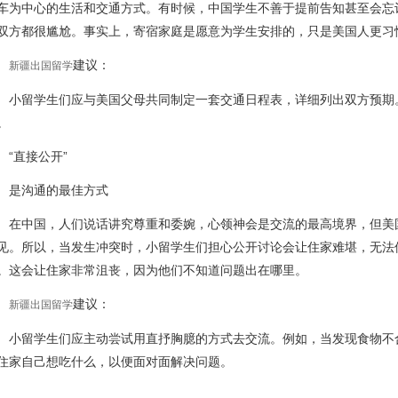
车为中心的生活和交通方式。有时候，中国学生不善于提前告知甚至会忘
双方都很尴尬。事实上，寄宿家庭是愿意为学生安排的，只是美国人更习
建议：
新疆出国留学
留学生们应与美国父母共同制定一套交通日程表，详细列出双方预期
。
直接公开”
沟通的最佳方式
中国，人们说话讲究尊重和委婉，心领神会是交流的最高境界，但美
见。所以，当发生冲突时，小留学生们担心公开讨论会让住家难堪，无法
。这会让住家非常沮丧，因为他们不知道问题出在哪里。
建议：
新疆出国留学
留学生们应主动尝试用直抒胸臆的方式去交流。例如，当发现食物不
住家自己想吃什么，以便面对面解决问题。