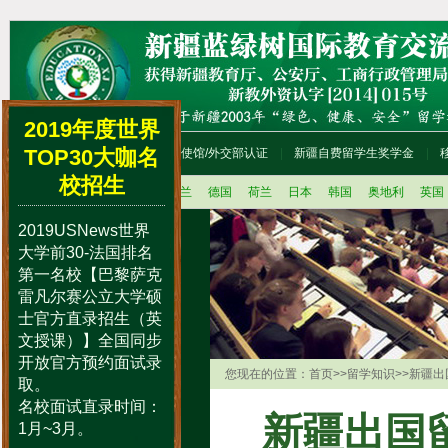
2019年度世界
TOP30大咖名
首页
留学咨询流程
使馆/外交部认证
新疆自费留学生奖学金
校招生
法国
美国
加拿大
新西兰
德国
荷兰
日本
韩国
奥地利
英国
2019USNews世界
留学办理程序
大学前30-法国排名
留学语言辅导培训
第一名校【巴黎萨克
留学动态
雷凡尔赛公立大学硕
士官方直录招生（英
国外学历学位认证
文授课）】全国同步
留学人员档案存放
开放官方预约面试录
中国人才市场
您现在的位置：
首页
>>
留学知识
>>
新疆出
取。
中国国际教育巡回展
名校面试直录时间：
新疆出国
留学便礼包
1月~3月。