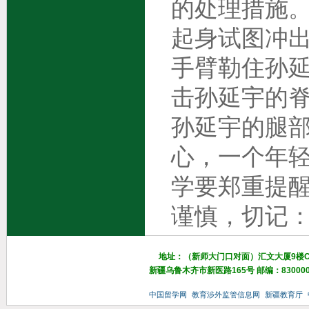
的处理措施
起身试图冲
手臂勒住孙
击孙延宇的
孙延宇的腿
心，一个年
学要郑重提
谨慎，切记
地址：（新师大门口对面）汇文大厦9楼
新疆乌鲁木齐市新医路165号 邮编：83000
中国留学网
教育涉外监管信息网
新疆教育厅