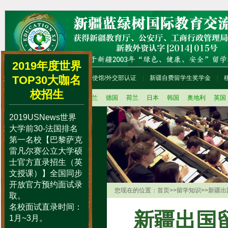
2019年度世界
TOP30大咖名
首页
留学咨询流程
使馆/外交部认证
新疆自费留学生奖学金
校招生
法国
美国
加拿大
新西兰
德国
荷兰
日本
韩国
奥地利
英国
2019USNews世界
留学办理程序
大学前30-法国排名
留学语言辅导培训
第一名校【巴黎萨克
留学动态
雷凡尔赛公立大学硕
士官方直录招生（英
国外学历学位认证
文授课）】全国同步
留学人员档案存放
开放官方预约面试录
中国人才市场
您现在的位置：
首页
>>
留学知识
>>
新疆出
取。
中国国际教育巡回展
名校面试直录时间：
新疆出国
留学便礼包
1月~3月。