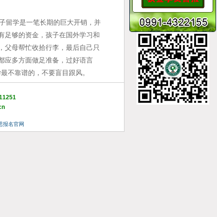
子留学是一笔长期的巨大开销，并
有足够的资金，孩子在国外学习和
，父母帮忙收拾行李，最后自己只
都应多方面做足准备，过好语言
学最不靠谱的，不要盲目跟风。
11251
cn
思报名官网