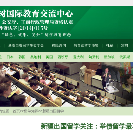
证
新疆自费留学生奖学金
移民咨询
教育部留学预警
托福
雅思
兰
日本
韩国
奥地利
英国
西班牙
意大利
匈牙利
新加坡
俄罗斯
的位置：
首页
>>
留学知识
>>
新疆出国留学
新疆出国留学关注：举债留学最