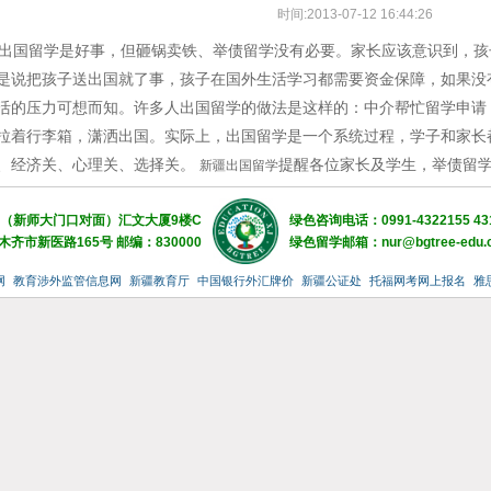
时间:2013-07-12 16:44:26
国留学是好事，但砸锅卖铁、举债留学没有必要。家长应该意识到，孩
是说把孩子送出国就了事，孩子在国外生活学习都需要资金保障，如果没
活的压力可想而知。许多人出国留学的做法是这样的：中介帮忙留学申请
拉着行李箱，潇洒出国。实际上，出国留学是一个系统过程，学子和家长
、经济关、心理关、选择关。
提醒各位家长及学生，举债留
新疆出国留学
（新师大门口对面）汇文大厦9楼C
绿色咨询电话：0991-4322155 43
齐市新医路165号 邮编：830000
绿色留学邮箱：nur@bgtree-edu.
网
教育涉外监管信息网
新疆教育厅
中国银行外汇牌价
新疆公证处
托福网考网上报名
雅