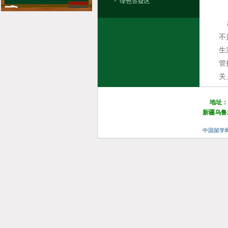
绿色答疑区
出
不
生
管
关
地址：
新疆乌鲁木
中国留学