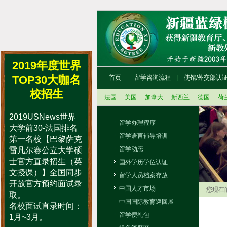
2019年度世界
TOP30大咖名
首页
留学咨询流程
使馆/外交部认
校招生
法国
美国
加拿大
新西兰
德国
荷
2019USNews世界
留学办理程序
大学前30-法国排名
留学语言辅导培训
第一名校【巴黎萨克
留学动态
雷凡尔赛公立大学硕
士官方直录招生（英
国外学历学位认证
文授课）】全国同步
留学人员档案存放
开放官方预约面试录
中国人才市场
您现在
取。
中国国际教育巡回展
名校面试直录时间：
留学便礼包
1月~3月。